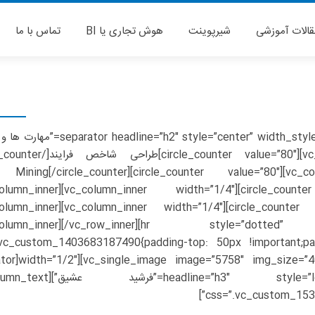
قالات آموزشی
شیرپوینت
هوش تجاری یا BI
تماس با ما
[eparator headline=”h2″ style=”center” width_style=”short” margin=”30″ title
c_column_inner width=”1/4″][circle_counter value=”80″]Data Mining[/circle_counter]
column_inner][vc_column_inner width=”1/4″][circle_coun
column_inner][vc_column_inner width=”1/4″][circle_counter
column_inner][/vc_row_inner][hr style=”dotted” si
.vc_custom_1403683187490{padding-top: 50px !important;pad
n][vc_column width=”1/2″][separator
dline=”h3″ style=”left” width_style=”short” title
css=”.vc_custom_1531