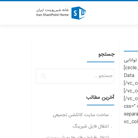
جستجو
vc_row][vc_column][s=”مهارت ها و توانایی
ها”][vc_row_inner][vc_column_inner width=”1/4″][circle_counter value=”80″]طراحی شاخص فرایند[/circle_counter]
جستجو
[/vc_column_inner][v
برای:
[/vc_
[/vc_
آخرین مطالب
[/vc_
css=”
width=”1/2″][vc_single_image image=”5758″ img_size=”400×400″][/vc_colum
ساخت سایت کالکشن تجمیعی
hea=”فرشید عشیق”][vc_column_text
انتقال فایل شیرینگ
انتقال فایلها و فلدرها به شیرپوینت