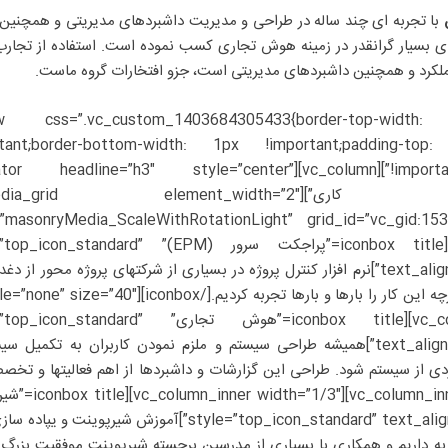
با تجربه ای چند ساله در طراحی و مدیریت داشبردهای مدیریتی و همچنین
ر سطوح وسیع، تجربه ای بسیار گرانقدر در زمینه هوش تجاری کسب نموده است. استفاده از تجا
ملکرد و همچنین داشبردهای مدیریتی است، جزو افتخارات گروه ماست.
umn_text][/vc_column][/vc_row][vc_row css=”.vc_custom_1403684305433{border-top-wi
rtant;border-bottom-width: 1px !important;padding-to
rder-color: #d9dddf !important;}”][vc_column][separator headline=”h3″ style=”center”
width_style=”short” title=”تجارب کاری”][grid element_width=”2″
[vc_row_inner][vc_column_inner width=”1/3″][iconbox title=”پراجکت سرور (andard
text_align=”center” target=”_blank” frame=”non_framed”]نرم افزار کنترل پروژه در بسیاری از شرکتهای پروژه محور
[/vc_column_inner][vc_column_inner width=”1/3″][iconbox title=”هوش تجاری” d
text_align=”center” target=”_blank” frame=”non_framed”]همیشه طراحی سیستم و ملزم نمودن کاربران به تک
اهبردی از سیستم شود. طراحی این گزارشات و داشبردها از اهم فعالیتها و ت
ماست.[/c_column_inner width=”1/3″][iconbox title
style=”top_icon_standard” text_align=”center” target=”_blank” frame=”non_framed”]آموزش شیرپ
به داریم و همکاری با بسیاری از مدرسین برجسته شیرپوینت موفقیت بزرگ