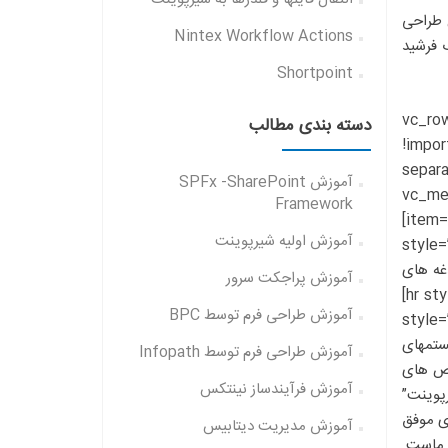
 طراحی
Nintex Workflow Actions
رب فرشید
Shortpoint
[/vc_col
دسته بندی مطالب
!impo
!important;bo
آموزش SPFx -SharePoint
vc_media_
Framework
item=”masonryMedia_ScaleWithRotationLight” grid_id=”vc_gid:1531853342187-0ff4f8ac-7761-3″ include=”292″]
آموزش اولیه شیرپوینت
EPM)” style=”top_icon_st”
 از دغدغه های
آموزش پراجکت سرور
اصلی است، که ما در بسیاری از شرکتها و به صورت یکپارچه این کار را بارها و بارها تجربه کردیم.[/iconbox][hr style=”none” size=”40″]
آموزش طراحی فرم توسط BPC
style=”top_icon_standar”
میل سیستمهای
آموزش طراحی فرم توسط Infopath
خصص های
آموزش فرآیندساز نینتکس
iconbox][hr style=”none” size=”40″][/vc_column_inner][v=”شیرپوینت”
وینت و یپاده سازی موفق
آموزش مدیریت دیتابیس
 ماست.