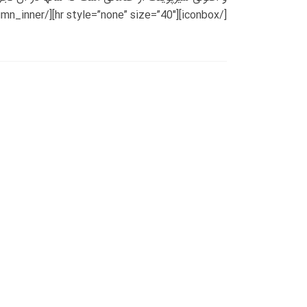
[/iconbox][hr style=”none” size=”40″][/vc_column_inner][/vc_row_inner][/vc_column][/vc_row]