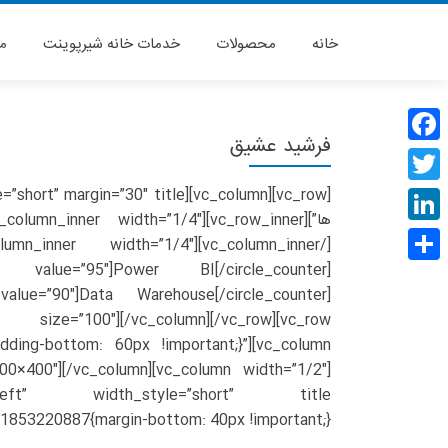
Skip
to
خانه
محصولات
خدمات خانه شیرپوینت
م
content
فرشید عشیق
Facebook
Twitter
LinkedIn
ter value=”95″]Power BI[/circle_counter]
Share
 value=”90″]Data Warehouse[/circle_counter]
ze=”100″][/vc_column][/vc_row][vc_row
ding-bottom: 60px !important;}”][vc_column
853220887{margin-bottom: 40px !important;}”]