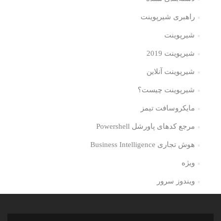
راهبری شیرپوینت
شیرپوینت
شیرپوینت 2019
شیرپوینت آنلاین
شیرپوینت چیست؟
مایکروسافت تیمز
مرجع کدهای پاورشل Powershell
هوش تجاری Business Intelligence
ویژه
ویندوز سرور