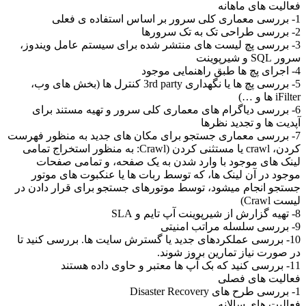
فعالیت های ماهانه
1- بررسی معماری کلی سرور بر اساس استفاده ی فعلی
2- بررسی طراحی تک به تک سرورها
3- بررسی پچ لیست های منتشر شده برای سیستم عامل ویندوز،
سرور SQL و شیرپوینت
4- اجرای پچ ها طبق راهنمایی موجود
5- بررسی پچ ها یا نگهداری 3rd party کنترل ها (بخش های وب،
iFilter ها و …)
6- بررسی دیاگرام های معماری کلی سرور و تهیه مستند برای
آپدیت ها و تجدید نظرها
7- بررسی معماری جستجو برای مکان های جدید به منظور فهرست
کردن، crawl یا مستثنی کردن (Crawl: به منظور استخراج تمامی
لینک های موجود با وارد شدن به یک صفحه، و تمامی صفحات
موجود در آن لینک ها، که توسط ربات ها یا عنکبوت های موتور
جستجو انجام میشود، توسط موتورهای جستجو برای قرار دادن در
لیست Crawl)
8- تهیه گزارش از شیرپوینت آپ تایم و SLA
9- بررسی سلسله مراتب امنیتی
10- بررسی عملکردهای جدید یا گسترش سایت ها. بررسی کنید تا
در صورت نیاز تمارین بروز شوند.
11- بررسی کنید که بک آپ ها معتبر و حاوی داده هستند
فعالیت های فصلی
1- بررسی طرح های Disaster Recovery
فعالیت های سالانه