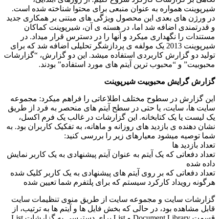
شیرپوینت همواره به عنوان منبعی برای محتوا شناخته شده است.
در ورژن های بعدی این محصول ویژگی های مبتنی بر همکاری جدید
و قدرتمندی اضافه شد اما، در هسته ی آن، شیرپوینت کماکان
مستندات را نگهداری میکرد و آنها را در دسترس قرار میداد. در
شیرپوینت 2013 یک مولفه ی پردازشگر تحلیلی اضافه شد که برای
تولید دو گزارش کاربردی استفاده میشد. این دو گزارش، “گزارشات
محبوبیت” و “محبوب ترین آیتم های مورد استفاده” بودند.
گزارش گرایش محبوبیت شیرپوینت
این گزارش در سطوح مختلف اطلاعاتی را فراهم میکرد: مجموعه
سایت ها، سایت، یا حتی در سطح آیتم های منحصر به فرد از طریق
یک لیست یا یک کتابخانه. این گزارشات در غالب یک فرم اکسل،
نشان دهنده ی بازدید های روزانه و ماهانه، به تفکیک کاربران بود. به
شما توصیه میشود معیارهای زیر را بررسی کنید:
تعداد بازدید ها
تعداد دفعاتی که یک آیتم به عنوان آیتم پیشنهادی به یک کاربر نمایش
داده شده
تعداد دفعاتی که بر روی آیتم های پیشنهادی به یک کاربر کلیک شده
هرگونه رویداد کارکرد سیستم که برای پلتفرم شما تعیین شده
گزارشات سایت و مجموعه سایت از طریق منوی تنظیمات سایت
قابل مشاهده بود، در حالی که بخش فایل ها و آیتم ها به ترتیب، از
قسمت Document Library و List برای دسترسی به گزارشات List