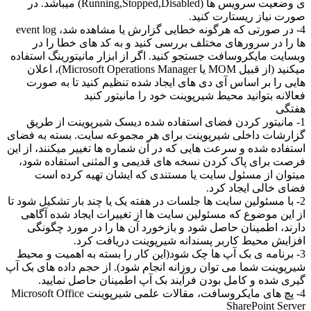
ی وضعیت سرویس ها (Running,Stopped,Disabled) میباشد. در
صورت نیاز ریستارت کنید.
4- در صورتی که هرگونه خطایی گزارش یا مشاهده شد، event log
ها را در سرورهای مختلف بررسی کنید و به کد های خطا را در
وبسایت مایکروسافت جستجو کنید. اگر از ابزار مانیتورینگ استفاده
میکنید (از قبیل MOM یا Microsoft Operations Manager)، اعلان
هایی را بر اساس آی دی های ایجاد شده تنظیم کنید تا به صورت
فعالانه بتوانید محیط شیرپوینت خود را مانیتور کنید
هفتگی
1- مانیتور کردن فضای استفاده شده دیسک شیرپوینت از طریق
گزارشات داخلی شیرپوینت برای هر مجموعه سایت. بسته به فضای
استفاده شده و سرعت هایی که در آن شماره ها تغییر میکنند، از این
فرصت برای پاک کردن نسخه های قدیمی و المثنی استفاده شود،
میتوان از مسئول سایت یا مستندی که ایشان تهیه کرده است
فضای خالی ایجاد کرد.
2- با مسئولین سایت ها جلسات در هفته یک یا چند بار تشکیل شود تا
از این موضوع که مسئولین سایت ها از تغییرات ایجاد شده آگاهی
دارند، اطمینان حاصل شود و بازخورد آن ها را در مورد چگونگی
افزایش محیط کاربر پسندانه شیرپوینت دریافت کرد.
3- برنامه ی بک آپ ها چک شود(این کار را بسته به اهمیت و محیط
شیرپوینت شما می توان روزانه انجام شود). از حجم داده های بک آپ
گیری شده و کامل بودن فرآیند بک آپ اطمینان حاصل نمایید.
4- پچ های مایکروسافت، مقالات علمی شیرپوینت Microsoft Office
SharePoint Server