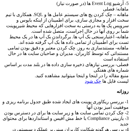
5- آرشیو Event Log ها (در صورت نیاز)
ماهانه/ فصلی
ماهانه – چک کردن پچ های سیستم عامل ها و SQL. همکاری با تیم
سخت افزار و مجازی سازی، برای اطمینان از اینکه بایوس و
سرویس پک ها به درستی به سخت افزارهایی که محیط شیرپوینت
شما بر روی آنها در حال اجراست، متصل شده است.
ماهانه- اعتبارسنجی بک آپ ها. برگرداندن بک آپ ها در یک محیط
تست برای اطمینان از تمامی داده ها بک آپ گرفته شده اند.
ماهانه- مستندسازی به روز. چک کردن معتبر و دقیق بودن تمامی
مستنداتی که توسط کاربران، مدیران و صاحبان سایت ها در حال
استفاده است
فصلی- بررسی نیازهای ذخیره سازی داده ها در بلند مدت بر اساس
شماره های هفتگی
منبع مقاله را در اینجا و اینجا میتوانید مشاهده کنید.
لیست فایل ها
چک شود
روزانه
1- بررسی ریکاوری پوینت های ایجاد شده طبق جدول برنامه ریزی و
موفقیت آمیز بودن آنها
2- چک کردن تمامی سایت ها و زیر سایت ها برای در دسترس بودن
3- بازبینی Compliance با خط مش آفیس و استانداردها برای محتوای
جدید
4- بررسی هرگونه شکایت کاربران مبنی بر عملکرد سیستم، در