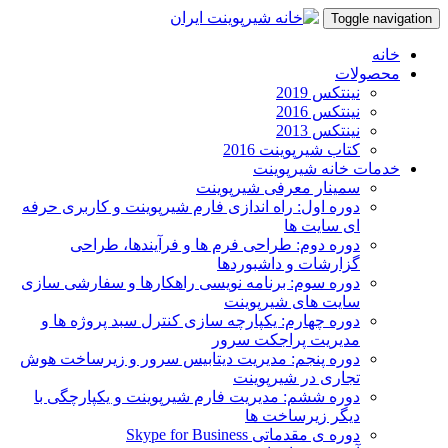
Toggle navigation
Skip
خانه
to
محصولات
content
نینتکس 2019
نینتکس 2016
نینتکس 2013
کتاب شیرپوینت 2016
خدمات خانه شیرپوینت
سمینار معرفی شیرپوینت
دوره اول: راه اندازی فارم شیرپوینت و کاربری حرفه
ای سایت ها
دوره دوم: طراحی فرم ها و فرآیندها، طراحی
گزارشات و داشبوردها
دوره سوم: برنامه نویسی راهکارها و سفارشی سازی
سایت های شیرپوینت
دوره چهارم: یکپارچه سازی کنترل سبد پروژه ها و
مدیریت پراجکت سرور
دوره پنجم: مدیریت دیتابیس سرور و زیرساخت هوش
تجاری در شیرپوینت
دوره ششم: مدیریت فارم شیرپوینت و یکپارچگی با
دیگر زیرساخت ها
دوره ی مقدماتی Skype for Business