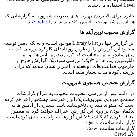
Level استفاده می شدند.
جایزه: برای بالا بردن مهارت های مدیریت شیرپوینت، گزارشاتی که
هر ادمین شیرپوینت و آفیس 365 باید بداند را
دانلود کنید
گزارش محبوب ترین آیتم ها
این گزارش تنها در list یا Library موجود است، و به یک ادمین توصیه
میشود این گزارش را از طریق رویدادهای کارکرد بررسی کند. به
زبان ساده، به این معناست که “پربازدیدترین آیتم ها” و “پر
دانلودترین آیتم ها” و “لایک” بررسی شود. یک گزارش خارج از
چارچوب فعالیت های دو هفته ی اخیر را نشان میدهد که برای
بررسی کوتاه مدت بسیار مفید است.
گزارش تشخیص جستجوی شیرپوینت
در ادامه، پس از بررسی محتویات محبوب به سراغ گزارشات
جستجو میرویم. شیرپوینت یک ابزار قدرتمند جستجو را فراهم کرده
است که میتواند مقداری ناخوشایند باشد. بسیاری از ادمین ها به
بدگمان بودن بر روی این گزارش اعتراف خواهند کرد. به منظور
اضافه کردن کارکنان، MS این گزارشات را دسته بندی کرده است:
گزارشات سلامت Query
گزارشات سلامت Crawl
لاگ Crawl