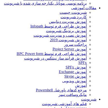
برنامه نویسی موبایل یکپارچه سازی شده با شیرپوینت
مقالات آموزشی
شیرپوینت چیست
کاربرد شیرپوینت
آموزش مدیریت دیتابیس
آموزش طراحی فرم توسط Infopath
آموزش برندینگ شیرپوینت
آموزش نصب و مدیریت شیرپوینت
آموزش شیرپوینت 2019
پراجکت سرور
آموزش Project Server
آموزش طراحی فرم توسط BPC Power form
آموزش فرایند ساز نینتکس در شیرپوینت
SPFx
آموزش SPFx
آموزش Exchange
آموزش Skype
آموزش ویدیویی
آموزش
مرجع کدهای پاورشل Powershell
مایکروسافت تیمز
شیرپوینت
فیلم های آموزشی شیرپوینت