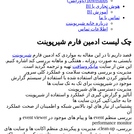
powerapps (پاوراپس)
هوش تجاری یا BI
آموزش BI
تماس با ما
درباره خانه شیرپوینت
اطلاعات تماس
چک لیست ادمین فارم شیرپوینت
قصد داریم تا در این مقاله به مواردی که ادمین فارم
شیرپوینت
بایستی به صورت روزانه ، هفتگی و ماهانه بررسی کند اشاره کنیم.
این متن از سایت
مایکروسافت
تهیه و ترجمه گردید است.
مدیریت و بررسی وضعیت سلامت و عملکرد کلی سرور
مانیتور کردن فضای استفاده شده با استفاده از سیستم گزارش
موجود در شیرپوینت برای تک به تک سایت ها
مدیریت دسترسی های شیرپوینت
آنالیز و گزارش گیری از عملکرد و استفاده از شیرپوینت
جا به جایی/کپی کردن سایت ها
پشتیبانی از نیاز های لود بالانس شبکه و اطمینان از صحت عملکرد
آن
بررسی منظم event ها و پیام های موجود در event viewer و
performance monitor
بررسی، clean-up، مدیریت و پیکربندی منظم اکانت ها و سایت های