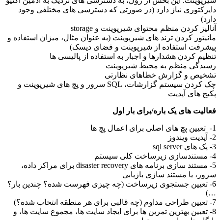
شیرپوینت. این بخش از رول، به دسترسی های نزدیک به ادمین اکتیو
دایرکتوری نیاز دارد (در صورتی که دسترسی های مختلفی وجود
دارد)
آنالیز کردن منظم محتوای شیرپوینت و storage
مانیتور کردن ترند های شیرپوینت (به عنوان مثال، میزان استفاده و
پیشرفت استفاده از شیرپوینت و فضای دیسک)
تنظیم کردن هشدارها و اجبار به استفاده از پالیسی ها
رسیدگی منظم به محیط شیرپوینت
تشخیص و گزارش خطاهای نظارتی
چک کردن سیستم گزارشات، SQL سرور و پچ های شیرپوینت و
پکیج های آپدیت
فعالیت های یک باره/برای بار اول
1- تعیین پچ های اصلی برای اعمال پچ ها
2- آپدیت ویندوز
3- پک های sql server
4- مستندسازی زیرساخت کلی سیستم
5- مستند سازی برنامه های disaster recovery برای مراکز داده،
سرور، یا مستند سازی بازیابی
6- تعیین جستجوی زیرساخت (چه چیزی فهرست شده؟ چندین بار؟
…)
7- تعیین طراحی مداوم (چه قالبی برای هر منطقه انتخاب شده؟)
8- تعیین بهترین تمرین ها برای ایجاد سایت ها، مجموع سایت ها، و