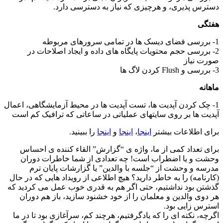
دسترس پذیری، و هرچیزی که نیاز به دسترسی دارد.
هفتگی
1- بررسی فضای دیسک ها در تمامی سرورهای مربوطه
2- بررسی حجم محتویات پایگاه های داده و ایجاد اصلاحات در
صورت نیاز
3- بررسی و Flush کردن لاگ ها
ماهانه
1- چک کردن آپدیت ها، تست آپدیت ها در محیط آزمایشگاهی، اعمال
آپدیت ها بر روی سایتهای عملیاتی در ساعاتی که ترافیک کم است
برای اطلاعات بیشتر
اینجا
،
اینجا
و
اینجا
را ببینید.
برای تعداد کمی از ما، واژه ی “گزارش” القاء کننده ی احساس
وحشت و یا اضطراب است! چه تعدادی از شما خاطرات دوران
مدرسه و وحشت از “جلسه با والدین” یا گزارشات پایان ترم
(کارنامه) را به خاطر دارید؟ هیچ اطلاعی از رویداد هایی که در حال
گذشتن بود نداشتیم، حتی اگر هم به قدری خوب عمل می کردید که
هر دوی والدین و معلمان را از خود خشنود سازید، باز هم دوران
استرس زایی بود.
اگرچه، نکته ای را که یادگرفتیم، هرچند کم، سرآغازی بود تا در ما