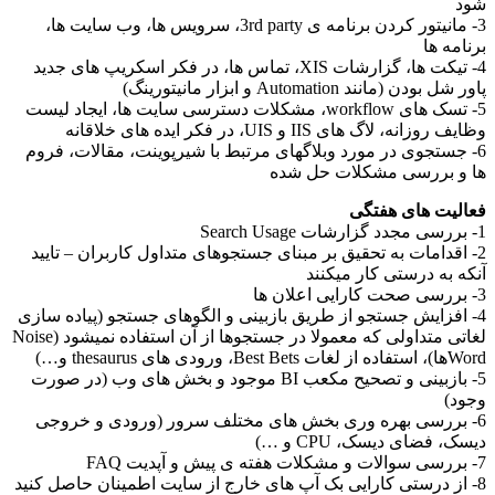
شود
3- مانیتور کردن برنامه ی 3rd party، سرویس ها، وب سایت ها،
برنامه ها
4- تیکت ها، گزارشات XIS، تماس ها، در فکر اسکریپ های جدید
پاور شل بودن (مانند Automation و ابزار مانیتورینگ)
5- تسک های workflow، مشکلات دسترسی سایت ها، ایجاد لیست
وظایف روزانه، لاگ های IIS و UIS، در فکر ایده های خلاقانه
6- جستجوی در مورد وبلاگهای مرتبط با شیرپوینت، مقالات، فروم
ها و بررسی مشکلات حل شده
فعالیت های هفتگی
1- بررسی مجدد گزارشات Search Usage
2- اقدامات به تحقیق بر مبنای جستجوهای متداول کاربران – تایید
آنکه به درستی کار میکنند
3- بررسی صحت کارایی اعلان ها
4- افزایش جستجو از طریق بازبینی و الگوهای جستجو (پیاده سازی
لغاتی متداولی که معمولا در جستجوها از آن استفاده نمیشود (Noise
Wordها)، استفاده از لغات Best Bets، ورودی های thesaurus و…)
5- بازبینی و تصحیح مکعب BI موجود و بخش های وب (در صورت
وجود)
6- بررسی بهره وری بخش های مختلف سرور (ورودی و خروجی
دیسک، فضای دیسک، CPU و …)
7- بررسی سوالات و مشکلات هفته ی پیش و آپدیت FAQ
8- از درستی کارایی بک آپ های خارج از سایت اطمینان حاصل کنید