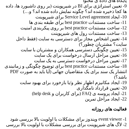
پایگاه های داده ی محتوا
9- تعیین استراتژی برای BI در شیرپوینت (بر روی داشبورد ها، داده
ها کجا ذخیره شده اند؟ چگونه نمایش داده شده اند؟ و…)
10- ایجاد Service Level agreement برای شیرپوینت
11- ساخت مستندات best practice برای طبقه بندی ها
12- ساخت مستندات best practice بر روی پیکربندی امنیت
13- ساخت مستندات رول های شیرپوینت
14- تعیین اشخاص مجاز برای دسترسی به سایت (فقط داخل
سایت؟ مشتریان چطور؟)
15- تعیین چگونگی دسترسی همکاران و مشتریان با سایت
16- تعیین مراحل ارسال درخواست برای یک سایت
17- تعیین مراحل درخواست دسترسی به یک سایت
18- ساخت مستندات best practice برای توضیح چگونگی و زمانبندی
انتشار یک سند برای یک متقاضیان جهانی (آیا باید به صورت PDF
باشد؟)
19- ایجاد مکانیزم اظهار نظر و/یا بازخورد برای بهبود سایت
20- تعیین قرارداد نامگذاری
21- ایجاد پروسه ی FAQ (برای کاربران و help desk)
22- ایجاد مراحل تمرین
فعالیت های روزانه
1- event viewer ویندوز برای مشکلات با اولویت بالا بررسی شود
2- لاگ های شیرپوینت برای بررسی مشکلات با اولویت بالا بررسی