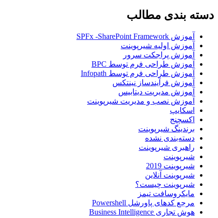
دسته بندی مطالب
آموزش SPFx -SharePoint Framework
آموزش اولیه شیرپوینت
آموزش پراجکت سرور
آموزش طراحی فرم توسط BPC
آموزش طراحی فرم توسط Infopath
آموزش فرآیندساز نینتکس
آموزش مدیریت دیتابیس
آموزش نصب و مدیریت شیرپوینت
اسکایپ
اکسچنج
برندینگ شیرپوینت
دسته‌بندی نشده
راهبری شیرپوینت
شیرپوینت
شیرپوینت 2019
شیرپوینت آنلاین
شیرپوینت چیست؟
مایکروسافت تیمز
مرجع کدهای پاورشل Powershell
هوش تجاری Business Intelligence