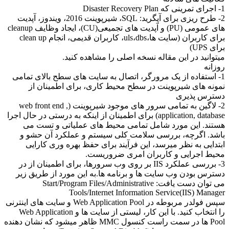
1- اجرای تمرینی که Disaster Recovery Plan
2- طرح ریزی برای آپگرید: SQL، شیرپوینت 2016، ویندوز، آپدیت
های عمومی (PU) و آپدیت های تجمیعی(CU)، ایجاد وظایف cleanup
برای کاربران (سایت ها،uls،dbs، کاربران قدیمی، انجام clean up
برای UPS)
میتوانید در این مقاله نسخه اصلی را مشاهده کنید.
روزانه
1- استفاده از یک مرورگر، اتصال به سایت های سطح بالای تمامی
نمونه های شیرپوینت در سطح محیط کاری، برای اطمینان از
دسترس پذیری
2- لاگین به تمامی سرور های موجود شیرپوینت (web front end ,
application, database) برای اطمینان از اینکه به درستی در حال اجرا
هستند. این مورد شامل تمامی محیط های عملیاتی و تست می
باشد. اگرچه، بررسی سلامت کلی سیستم و عملکرد آن حشو و
ابتدایی به نظر میرسد، این فرآیند برای حفظ بهره وری کارایی
محیط اجرایی و کاربران امری ضروریست.
3- بررسی عملکرد IIS بر روی وب سرورها، برای اطمینان از در
دسترس بودن وب سایت ها و برنامه ها.به این مورد از طریق زیر
می توان دست یافت: Start/Program Files/Administrative
Tools/Internet Information Service(IIS) Manager
سپس فولدر مربوطه در Web Application Pool و سایت های اینترنی
را انتخاب کنید. با این کار، لیستی از سایت ها و Web Application
Pool ها در سمت راست کنسول MMC ظاهر میشود که نشان دهنده