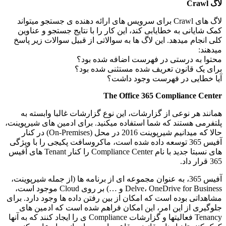
لاگ Crawl
لاگ های Crawl برای سرویس های ارائه دهنده ی جستجو میتواند
کمک شایانی به خطایابی کند، این کار را با نتایج جستجو و عناوین
کلی انجام میدهد. این لاگ ها به سوالاتی از قبیل سوالات زیر پاسخ
میدهند:
محتوا به درستی در فهرست اضافه شده بود؟
برای یک قانون تعریف شده مستثنی شده بود؟
آیا خطایی در فهرست وجود داشت؟
The Office 365 Compliance Center
همانند هر نوعی از گزارشات، این نوع گزارشات غالبا وابسته به
پلتفرمی هستند که شما استفاده میکنید. برای ادمین های شیرپوینت،
حالا که میدانیم شیرپوینت 2016 در محل (On-Premises) در کنار
آفیس 365 توسعه داده شده است، ماکروسافت پکیجی را با ویژگی
های نسبتا جدید با نام Compliance Center را کنار Tenant های آفیس
365 قرار داد.
آفیس 365، به عنوان مجموعه ای از برنامه ها (از جمله شیرپوینت،
Delve، OneDrive for Business و …) بر روی Cloud موجود است،
مشاهداتی بوده است که امکان از بین رفتن داده ها وجود دارد. برای
جلوگیری از این امر، این امکان فراهم شده است که ادمین های
Tenancy فعالیتها و گزارشات Compliance ی را ایجاد کنند که به آنها