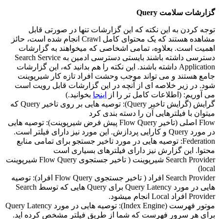
گزارشات سلامت Query
توجه کردن به این نکته که این گزارشات تنها در صورتی قابل
مشاهده هستند که یک محتوای کامل Crawl انجام شده است، حائز
اهمیت است. بعلاوه، تمامی اشخاصی که میخواهند به گزارشات
دسترسی داشته باشند بایستی دسترسی ادمین به Search Service
Application داشته باشند. این نکته را هم بدانید که، این گزارشات
جامع هستند و می تواند موجب وحشت افراد تازه کار شیرپوینت
شود. در زیر خلاصه ای از آنچه در این گزارشات قابل رویت است
می آوریم: (اطلاعات کامل تر را از
اینجا
بخوانید.)
گرایش (گرایش تاخیر Query): توصیه هایی بر روی تاخیر Query که
میتوان با فیلترهایی آن را دسته بندی کرد
Flow اصلی (تاخیر Flow Query پیش فرض شیرپوینت): توصیه هایی
در مورد Query و کارایی پردازش. این مورد نیز دارای فیلتر است.
Federation: توصیه هایی در مورد تاخیر جستجو برای تمامی منابع
محتوا. این گزارش نیز دارای فیلترهای بسیاری است
Search Provider شیرپوینت ( تاخیر جستجوی Flow Query شیرپوینت
local)
Search Provider افراد ( تاخیر جستجوی Flow Query افراد): توصیه
هایی در مورد Query Latency برای Query هایی که توسط Search
Provider افراد Local انجام میشود.
موتور فهرست (Index Engine): توصیه هایی در مورد Query Latency
برای هر سرور فهرست که شما از طریق فیلتر مشخص کرده اید.