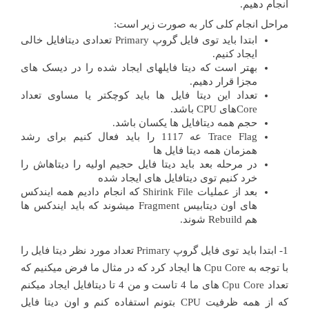
انجام دهیم.
مراحل انجام کلی کار به صورت زیر است:
ابتدا باید توی فایل گروپ Primary تعدادی دیتافایل خالی
ایجاد کنیم.
بهتر است که دیتا فایلهای ایجاد شده را در دیسک های
مجزا قرار دهیم.
تعداد این دیتا فایل ها باید کوچکتر یا مساوی تعداد
Coreهای CPU باشد.
حجم همه دیتافایل ها یکسان باشد.
Trace Flag عه 1117 را باید فعال کنیم برای رشد
همزمان همه دیتا فایل ها
در مرحله بعد باید دیتا فایل حجیم اولیه را دیتاهاش را
خرد کنیم توی دیتافایل های ایجاد شده
بعد از عملیات Shirink File که انجام دادیم همه ایندکس
های اون دیتابیس Fragment میشوند که باید ایندکس ها
هم Rebuild شوند.
1- ابتدا باید توی فایل گروپ Primary تعداد مورد نظر دیتا فایل را
با توجه به Cpu Core ها ایجاد کرد که در مثال ما فرض میکنیم که
تعداد Cpu Core های ما 4 تاست و من 4 تا دیتافایل ایجاد میکنم
که از همه ظرفیت CPU بتونم استفاده کنم و اون دیتا فایل