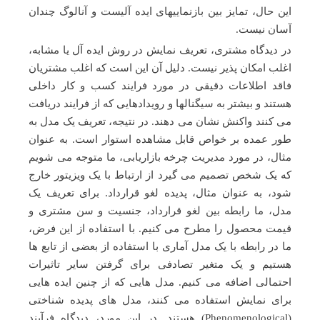
این حال، تمایز بین بازنماییهای ایده آلیست و آنالوگ چندان
آسان نیست.
در دیدگاه مشتری، تعریف نمایش در روش ایده آل یا مشابه،
اغلب امکان پذیر نیست. دلیل آن این است که اغلب مشتریان
فاقد اطلاعات دقیقی در مورد فرایند کسب و کار داخلی
هستند و بیشتر به سیگنالها و رویدادهایی که از فرایند دریافت
می کنند واکنش نشان می دهند. در نتیجه، تعریف یک مدل به
طور عمده بر خواص قابل مشاهده استوار است. به عنوان
مثال، در مورد مدیریت چرخه بازاریابی، ما متوجه می شویم
که یک شخص تصمیم می گیرد از ارتباط با یک ویزیتور خارج
شود، به عنوان مثال، پدیده لغو قرارداد. برای تعریف یک
مدل، ما رابطه بین لغو قرارداد، جنسیت و سن مشتری و
قیمت محصول را مطرح می کنیم. با استفاده از این فرض،
ما در رابطه با یک مدل آماری با استفاده از بعضی از تابع ها
هستیم و یک متغیر تصادفی برای گرفتن سایر تاثیرات
احتمالی اضافه می کنیم. مدل هایی که از چنین ایده هایی
برای نمایش استفاده می کنند، مدل های پدیده شناختی
(Phenomenological) هستند. در این مورد، دیدگاه فرآیند