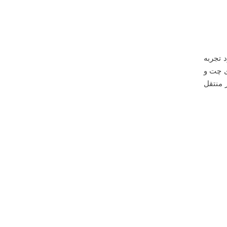
 تجربه
هد تا استفاده Skype for Business سرور، برای چت و
ای Cloud و مایکروسافت تیمز منتقل