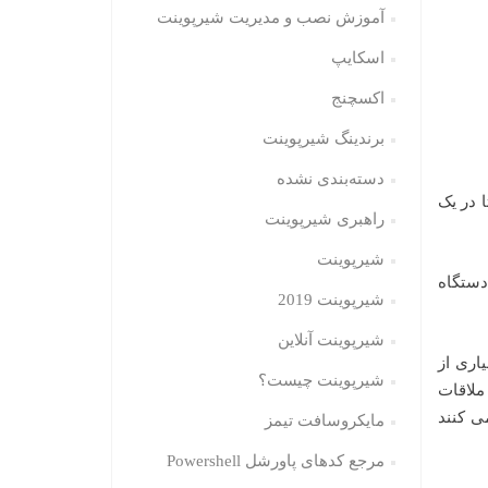
آموزش نصب و مدیریت شیرپوینت
اسکایپ
اکسچنج
برندینگ شیرپوینت
دسته‌بندی نشده
 تا در یک
راهبری شیرپوینت
شیرپوینت
یدا کنید و با استفاده از قابلیت Proximity Join به یک دستگاه
شیرپوینت 2019
شیرپوینت آنلاین
اری از
شیرپوینت چیست؟
د. حتی با وجود اینکه Teams یک تجربه ی ملاقات
ی کنند
مایکروسافت تیمز
مرجع کدهای پاورشل Powershell