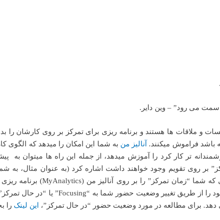
 سمت می رود” – وین دایر.
سات و ملاقات ها هستند و برنامه ریزی برای تمرکز بر روی کارشان را بدو
ه باشد فراموش میکنند.
آنالیز
من
به شما این امکان را میدهد که الگوی کا
شمندانه تر کار کرد را آموزش میدهد، از جمله این راه ها میتوان به پیش
بر روی تقویم وجود خواهند داشت اشاره کرد (به عنوان مثال، به شما
میدهد هفته ی شما با ملاقات ها پر شده است). وقتی که شما “زمان تمرکز” را بر روی آ
تیمز به صورت اتوماتیک به شما کمک میکند تا تمرکز خود را از طریق تغییر وضعیت حضور شما به “g
 دهد. برای مطالعه در مورد وضعیت حضور “در حال تمرکز”،
این
لینک
را بخ