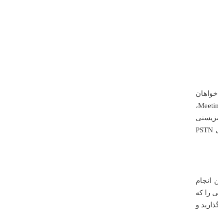
 خواهان
مزیستی
بهتری را خواهند داشت. شایان ذکر است، سازمان ها نیاز به داشتن لایسنس تیمز هستند، همچنین در صورتی که نیاز به ویژگی PSTN
 انجام
 را که
ارید و