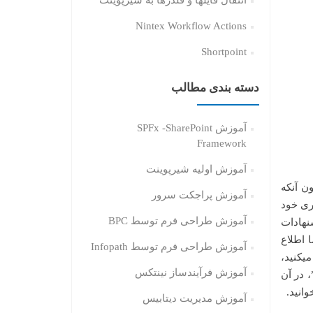
انتقال فایلها و فلدرها به شیرپوینت
Nintex Workflow Actions
Shortpoint
دسته بندی مطالب
آموزش SPFx -SharePoint
Framework
آموزش اولیه شیرپوینت
ن آنکه
آموزش پراجکت سرور
ری خود
آموزش طراحی فرم توسط BPC
نهادات
 اطلاع
آموزش طراحی فرم توسط Infopath
نالیز من (MyAnalytics) برنامه ریزی میکنید،
آموزش فرآیندساز نینتکس
Focusin” یا “در حال تمرکز”، در آن
وانید.
آموزش مدیریت دیتابیس