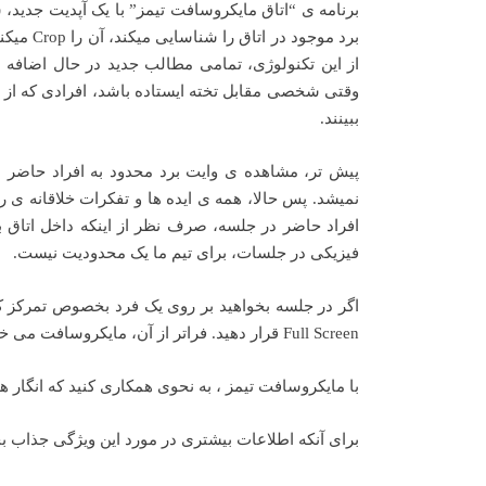
برنامه ی “اتاق مایکروسافت تیمز” با یک آپدیت جدید،
برد موجو
از این تکنولوژی، تمامی مطالب جدید در حال اضافه ش
وقتی شخصی مقابل تخته ایستاده باشد، افرادی که از ر
ببینند.
پیش تر، مشاهده ی وایت برد محدود به افراد حاضر 
نمیشد. پس حالا، همه ی ایده ها و تفکرات خلاقانه ی 
افراد حاضر در جلسه، صرف نظر از اینکه داخل اتاق ب
فیزیکی در جلسات، برای تیم ما یک محدودیت نیست.
اگر در جلسه بخواهید بر روی یک فرد بخصوص تمرکز ک
Full Screen قرار دهید. فراتر از آن، مایکروسافت می خواهد به افراد خارج از اتاق این حس رو القا کند که آنها هم در بطن جلسه هستند.
با مایکروسافت تیمز ، به نحوی همکاری کنید که انگار ه
برای آنکه اطلاعات بیشتری در مورد این ویژگی جذاب بخ